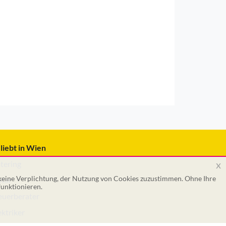
liebt in Wien
x
tering
 keine Verplichtung, der Nutzung von Cookies zuzustimmen. Ohne Ihre
tar
unktionieren.
euerberater
ektriker