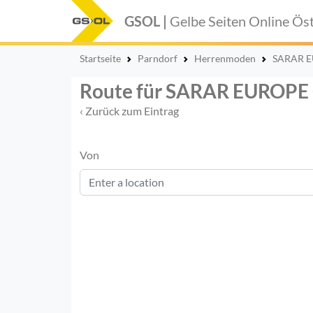
GSOL |
Gelbe Seiten Online
Öst
Startseite
Parndorf
Herrenmoden
SARAR E
Route für SARAR EUROP
‹ Zurück zum Eintrag
Von