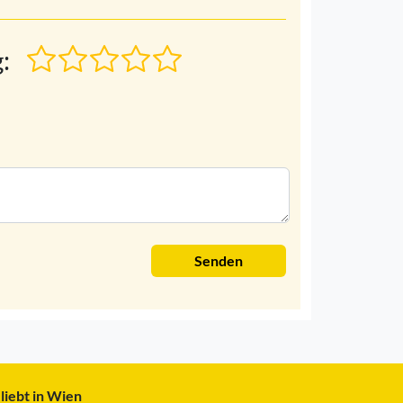
:
Senden
liebt in Wien