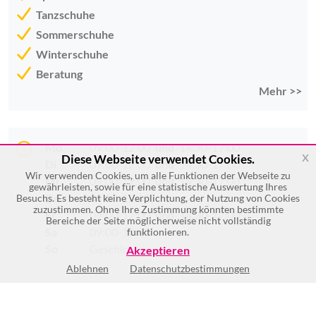
Tanzschuhe
Sommerschuhe
Winterschuhe
Beratung
Mehr >>
Mo
09:00-12:00
und
14:30-17:00
x
Diese Webseite verwendet Cookies.
Di
09:00-12:00
und
14:30-17:00
Wir verwenden Cookies, um alle Funktionen der Webseite zu
Mi
09:00-12:00
und
14:30-17:00
gewährleisten, sowie für eine statistische Auswertung Ihres
Do
09:00-12:00
Besuchs. Es besteht keine Verplichtung, der Nutzung von Cookies
zuzustimmen. Ohne Ihre Zustimmung könnten bestimmte
Fr
09:00-12:00
und
14:30-17:00
Bereiche der Seite möglicherweise nicht vollständig
Sa
09:00-12:00
funktionieren.
So
Geschlossen
Akzeptieren
Ablehnen
Datenschutzbestimmungen