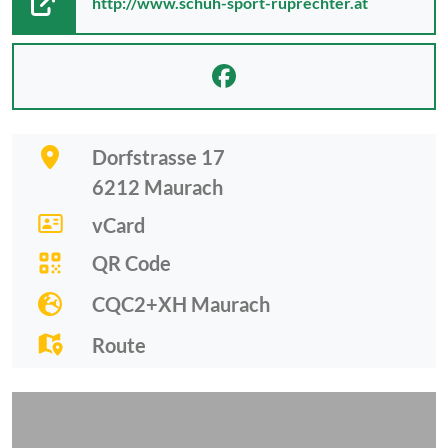
http://www.schuh-sport-ruprechter.at
Dorfstrasse 17
6212
Maurach
vCard
QR Code
CQC2+XH Maurach
Route