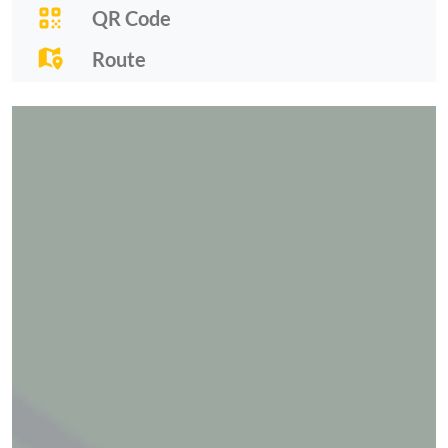
QR Code
Route