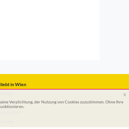
liebt in Wien
x
tering
 keine Verplichtung, der Nutzung von Cookies zuzustimmen. Ohne Ihre
tar
unktionieren.
euerberater
ektriker