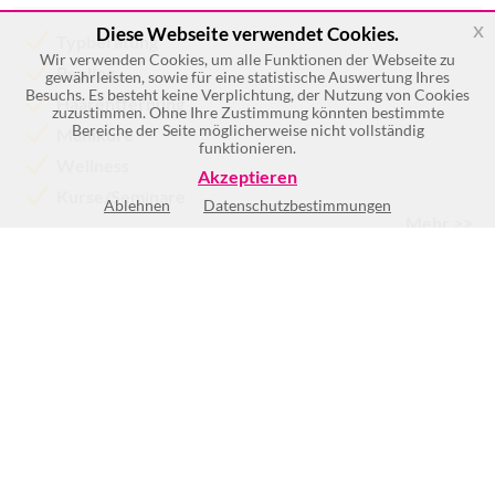
x
Diese Webseite verwendet Cookies.
Typberatung
Wir verwenden Cookies, um alle Funktionen der Webseite zu
Peeling
gewährleisten, sowie für eine statistische Auswertung Ihres
Besuchs. Es besteht keine Verplichtung, der Nutzung von Cookies
Haarentfernung
zuzustimmen. Ohne Ihre Zustimmung könnten bestimmte
Bereiche der Seite möglicherweise nicht vollständig
Maniküre
funktionieren.
Wellness
Akzeptieren
Kurse/Seminare
Ablehnen
Datenschutzbestimmungen
Mehr >>
Mo
9:00-17:00
Di
9:00-17:00
Mi
9:00-17:00
Do
9:00-17:00
Fr
9:00-17:00
Sa
Geschlossen
So
Geschlossen