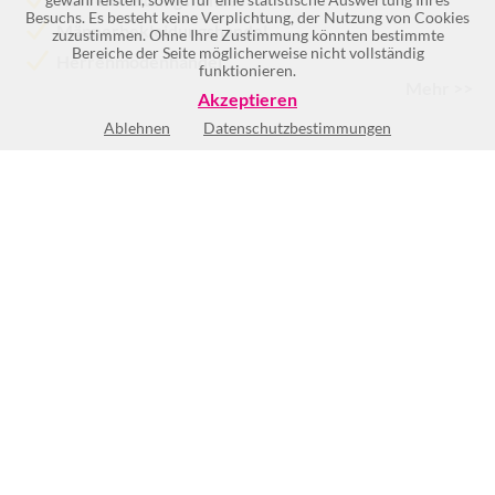
Besuchs. Es besteht keine Verplichtung, der Nutzung von Cookies
Männerbekleidungshandel
zuzustimmen. Ohne Ihre Zustimmung könnten bestimmte
Bereiche der Seite möglicherweise nicht vollständig
Herrenmodenhandel
funktionieren.
Mehr >>
Akzeptieren
Ablehnen
Datenschutzbestimmungen
Mo
9:30-19:00
Di
9:30-19:00
Mi
9:30-19:00
Do
9:30-19:00
Fr
9:30-21:00
Sa
9:00-18:00
So
Geschlossen