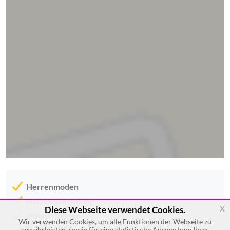
Herrenmoden
Herrenbekleidung
x
Diese Webseite verwendet Cookies.
Männermoden
Wir verwenden Cookies, um alle Funktionen der Webseite zu
Herrenkleidungshandel
gewährleisten, sowie für eine statistische Auswertung Ihres