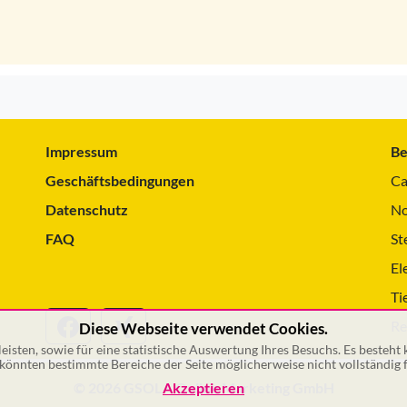
Impressum
Be
Geschäftsbedingungen
Ca
Datenschutz
No
FAQ
St
El
Ti
Re
Diese Webseite verwendet Cookies.
isten, sowie für eine statistische Auswertung Ihres Besuchs. Es besteht
önnten bestimmte Bereiche der Seite möglicherweise nicht vollständig f
© 2026 GSOL – Online Marketing GmbH
Akzeptieren