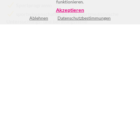
funktionieren.
Sportprogramm
Akzeptieren
sportwissenschaftliche und sportmedizinische
Ablehnen
Datenschutzbestimmungen
Untersuchungs- und Beratungsstelle
Mehr >>
Mo
8:00-18:00
Di
8:00-16:00
Mi
8:00-16:00
Do
8:00-18:00
Fr
8:00-14:00
Sa
Geschlossen
So
Geschlossen
Öffnungszeiten Geschäftsstelle
(2)