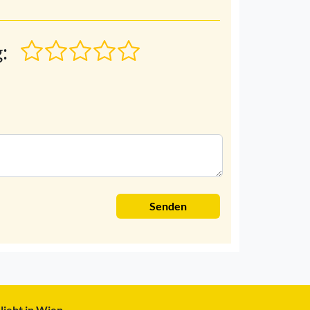
:
Senden
liebt in Wien