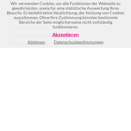
Wir verwenden Cookies, um alle Funktionen der Webseite zu
gewährleisten, sowie für eine statistische Auswertung Ihres
Wirtschaftstreuhänder
Besuchs. Es besteht keine Verplichtung, der Nutzung von Cookies
zuzustimmen. Ohne Ihre Zustimmung könnten bestimmte
Steuerberater
Bereiche der Seite möglicherweise nicht vollständig
Steuerausgleich
funktionieren.
Akzeptieren
Steueroptimierung
Ablehnen
Datenschutzbestimmungen
Steuerberatung
Mo
7:30-12:30
und
13:15-17:00
Di
7:30-12:30
und
13:15-17:00
Mi
7:30-12:30
und
13:15-17:00
Do
7:30-12:30
und
13:15-17:00
Fr
7:30-12:30
Sa
Geschlossen
So
Geschlossen