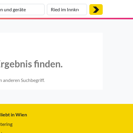
rgebnis finden.
n anderen Suchbegriff.
liebt in Wien
tering