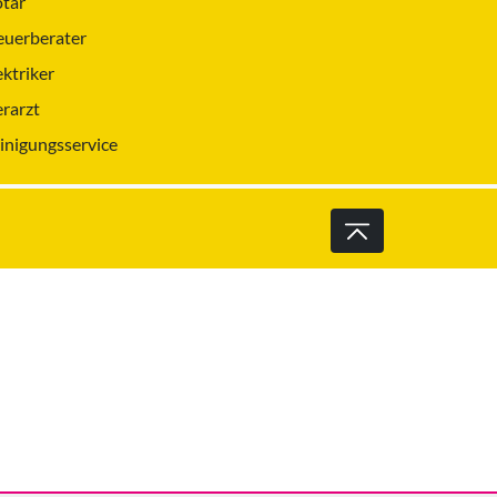
tar
euerberater
ektriker
erarzt
inigungsservice