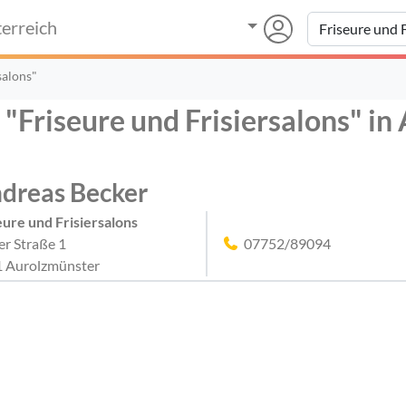
erreich
salons"
 "Friseure und Frisiersalons" i
dreas Becker
eure und Frisiersalons
er Straße 1
07752/89094
 Aurolzmünster