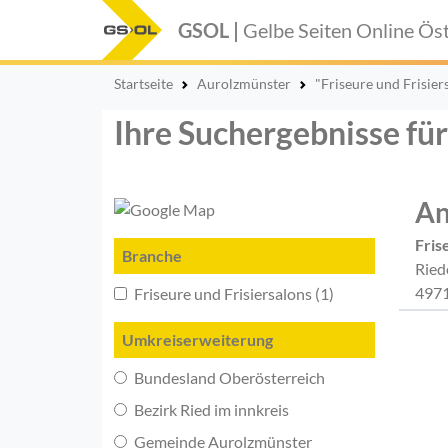
GSOL |
Gelbe Seiten Online
Öst
Startseite
Aurolzmünster
"Friseure und Frisier
Ihre Suchergebnisse für
An
Fris
Branche
Ried
4971
Friseure und Frisiersalons (1)
Umkreiserweiterung
Bundesland Oberösterreich
Bezirk Ried im innkreis
Gemeinde Aurolzmünster