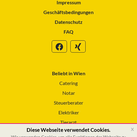
Impressum
Geschäftsbedingungen
Datenschutz
FAQ
Beliebt in Wien
Catering
Notar
Steuerberater
Elektriker
Tierarzt
x
Diese Webseite verwendet Cookies.
Reinigungsservice
Wir verwenden Cookies, um alle Funktionen der Webseite zu