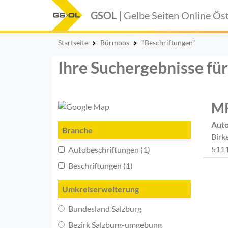
GSOL |
Gelbe Seiten Online
Öst
Startseite
Bürmoos
"Beschriftungen"
Ihre Suchergebnisse fü
MR
Auto
Branche
Birk
511
Autobeschriftungen (1)
Beschriftungen (1)
Umkreiserweiterung
Bundesland Salzburg
Bezirk Salzburg-umgebung