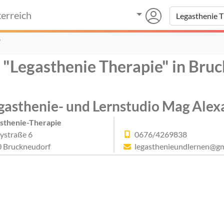
erreich
"
r "Legasthenie Therapie" in Bru
gasthenie- und Lernstudio Mag Alexa
sthenie-Therapie
lystraße 6
0676/4269838
 Bruckneudorf
legasthenieundlernen@gm