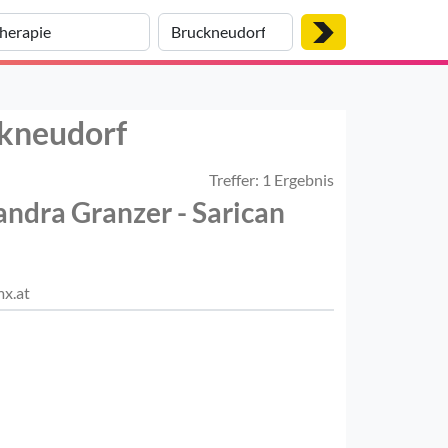
ckneudorf
Treffer: 1 Ergebnis
ndra Granzer - Sarican
x.at