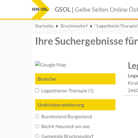
GSOL |
Gelbe Seiten Online
Öst
Startseite
Bruckneudorf
"Legasthenie Therapie
Ihre Suchergebnisse fü
Le
Lega
Branche
Kira
2460
Legasthenie-Therapie (1)
Umkreiserweiterung
Bundesland Burgenland
Bezirk Neusiedl am see
Gemeinde Bruckneudorf