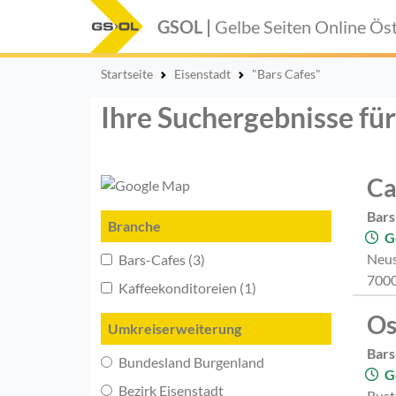
GSOL |
Gelbe Seiten Online
Öst
Startseite
Eisenstadt
"Bars Cafes"
Ihre Suchergebnisse für
Ca
Bars
Branche
G
Neus
Bars-Cafes (3)
7000
Kaffeekonditoreien (1)
Os
Umkreiserweiterung
Bars
Bundesland Burgenland
G
Bezirk Eisenstadt
Rust