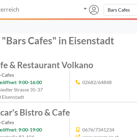
erreich
 "Bars Cafes" in Eisenstadt
fe & Restaurant Volkano
-Cafes
eöffnet: 9:00-16:00
02682/64848
iedler Strasse 35-37
 Eisenstadt
car's Bistro & Cafe
-Cafes
eöffnet: 9:00-19:00
0676/7341234
erstraße 82-104
www.oscars.co.at