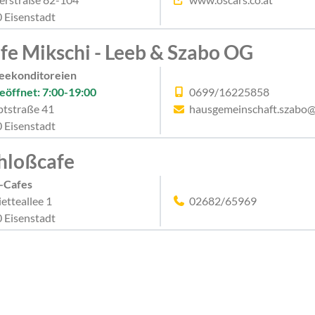
 Eisenstadt
fe Mikschi - Leeb & Szabo OG
eekonditoreien
eöffnet: 7:00-19:00
0699/16225858
tstraße 41
hausgemeinschaft.szabo@
 Eisenstadt
hloßcafe
-Cafes
ietteallee 1
02682/65969
 Eisenstadt