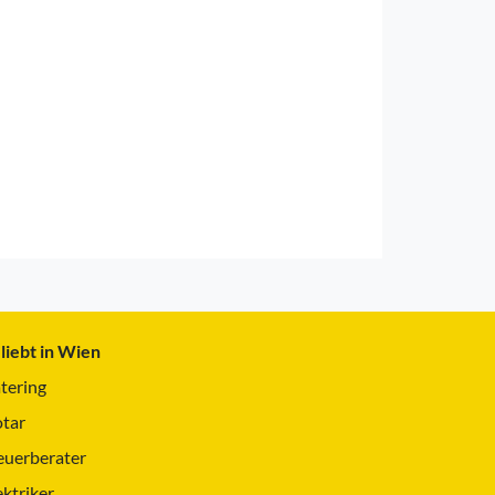
liebt in Wien
tering
tar
euerberater
ektriker