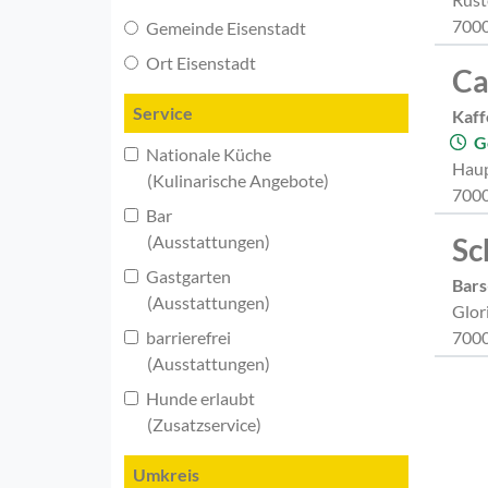
7000
Gemeinde Eisenstadt
Ort Eisenstadt
Ca
Service
Kaff
G
Nationale Küche
Haup
(Kulinarische Angebote)
7000
Bar
(Ausstattungen)
Sc
Gastgarten
Bars
(Ausstattungen)
Glor
barrierefrei
7000
(Ausstattungen)
Hunde erlaubt
(Zusatzservice)
Umkreis