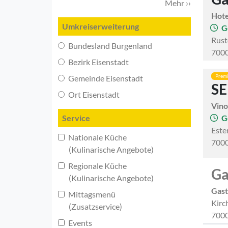
Mehr ››
Hote
Umkreiserweiterung
G
Rust
Bundesland Burgenland
7000
Bezirk Eisenstadt
Prem
Gemeinde Eisenstadt
S
Ort Eisenstadt
Vin
Service
G
Este
Nationale Küche
7000
(Kulinarische Angebote)
Regionale Küche
Ga
(Kulinarische Angebote)
Gast
Mittagsmenü
Kirc
(Zusatzservice)
7000
Events