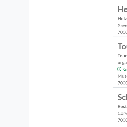
He
Hei
Xave
7000
To
Tour
orga
G
Mus
7000
Sc
Rest
Corv
7000