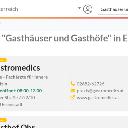
erreich
"
 "Gasthäuser und Gasthöfe" in E
ium
stromedics
e - Fachärzte für Innere
izin
02682/62726
eöffnet: 08:00-13:00
praxis@gastromedics.at
er Straße 77/2/10
www.gastromedics.at
 Eisenstadt
ium
sthof Ohr