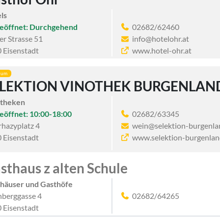
ls
eöffnet: Durchgehend
02682/62460
er Strasse 51
info@hotelohr.at
 Eisenstadt
www.hotel-ohr.at
ium
ELEKTION VINOTHEK BURGENLAN
otheken
eöffnet: 10:00-18:00
02682/63345
rhazyplatz 4
wein@selektion-burgenla
 Eisenstadt
www.selektion-burgenlan
sthaus z alten Schule
häuser und Gasthöfe
hberggasse 4
02682/64265
 Eisenstadt