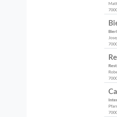
Matt
7000
Bi
Bier
Jose
7000
Re
Rest
Robe
7000
Ca
Inte
Pfar
7000