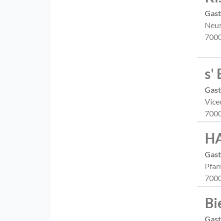
Gast
Neus
7000
s'
Gast
Vice
7000
HA
Gast
Pfar
7000
Bi
Gast