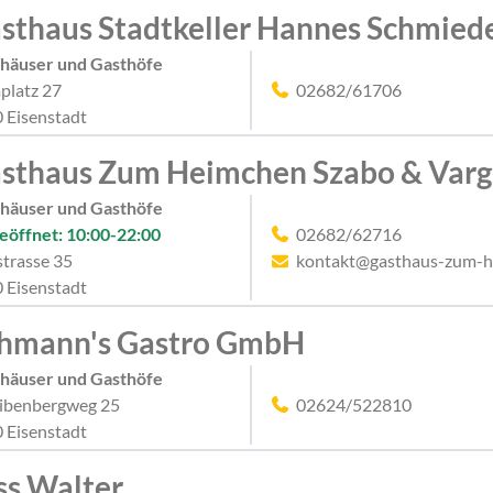
sthaus Stadtkeller Hannes Schmied
häuser und Gasthöfe
latz 27
02682/61706
 Eisenstadt
sthaus Zum Heimchen Szabo & Var
häuser und Gasthöfe
eöffnet: 10:00-22:00
02682/62716
strasse 35
kontakt@gasthaus-zum-h
 Eisenstadt
hmann's Gastro GmbH
häuser und Gasthöfe
ibenbergweg 25
02624/522810
 Eisenstadt
ss Walter