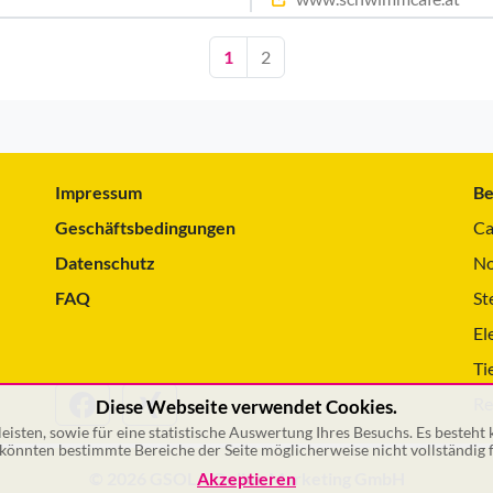
1
2
Impressum
Be
Geschäftsbedingungen
Ca
Datenschutz
No
FAQ
St
El
Ti
Re
Diese Webseite verwendet Cookies.
isten, sowie für eine statistische Auswertung Ihres Besuchs. Es besteht
önnten bestimmte Bereiche der Seite möglicherweise nicht vollständig f
Akzeptieren
© 2026 GSOL – Online Marketing GmbH