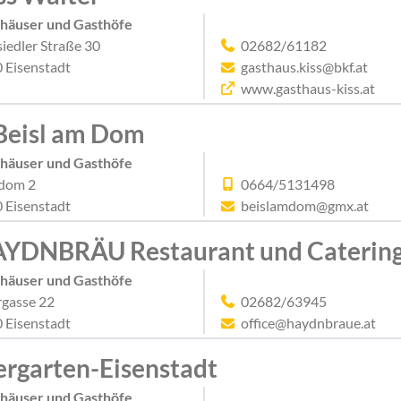
häuser und Gasthöfe
iedler Straße 30
02682/61182
 Eisenstadt
gasthaus.kiss@bkf.at
www.gasthaus-kiss.at
 Beisl am Dom
häuser und Gasthöfe
dom 2
0664/5131498
 Eisenstadt
beislamdom@gmx.at
YDNBRÄU Restaurant und Caterin
häuser und Gasthöfe
rgasse 22
02682/63945
 Eisenstadt
office@haydnbraue.at
ergarten-Eisenstadt
häuser und Gasthöfe