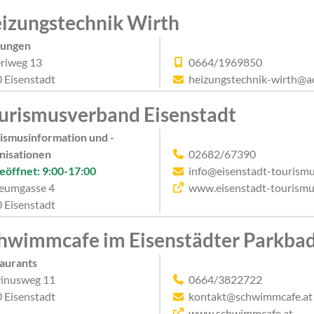
izungstechnik Wirth
zungen
riweg 13
0664/1969850
 Eisenstadt
heizungstechnik-wirth@a
urismusverband Eisenstadt
ismusinformation und -
nisationen
02682/67390
eöffnet: 9:00-17:00
info@eisenstadt-tourismu
eumgasse 4
www.eisenstadt-tourismu
 Eisenstadt
hwimmcafe im Eisenstädter Parkba
aurants
inusweg 11
0664/3822722
 Eisenstadt
kontakt@schwimmcafe.at
www.schwimmcafe.at