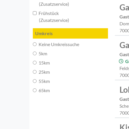
(Zusatzservice)
Ga
Frühstück
Gast
(Zusatzservice)
Domp
7000
Umkreis
Ga
Keine Umkreissuche
5km
Gast
G
15km
Feld
25km
7000
55km
Lo
65km
Gast
Sche
7000
Ki