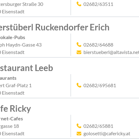
ersburger Straße 30
02682/63511
 Eisenstadt
erstüberl Ruckendorfer Erich
lokale-Pubs
ph Haydn-Gasse 43
02682/64688
 Eisenstadt
bierstueberl@altavista.ne
staurant Leeb
aurants
rt Graf-Platz 1
02682/695681
 Eisenstadt
fe Ricky
rnet-Cafes
rgasse 18
02682/65881
 Eisenstadt
golosetti@cafericky.at