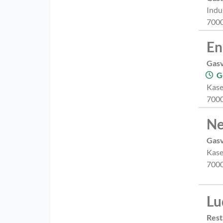
Indu
7000
En
Gas
G
Kase
7000
Ne
Gas
Kase
7000
Lu
Rest