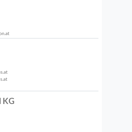
on.at
s.at
s.at
d KG