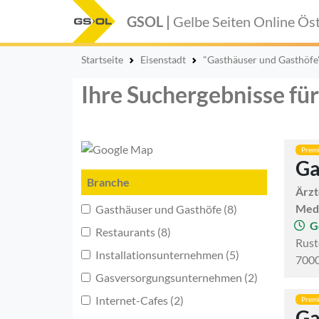
GSOL |
Gelbe Seiten Online
Öst
Startseite
Eisenstadt
"Gasthäuser und Gasthöfe
Ihre Suchergebnisse für
Prem
Ga
Branche
Ärzt
Med
Gasthäuser und Gasthöfe (8)
G
Restaurants (8)
Rust
Installationsunternehmen (5)
7000
Gasversorgungsunternehmen (2)
Internet-Cafes (2)
Prem
Ga