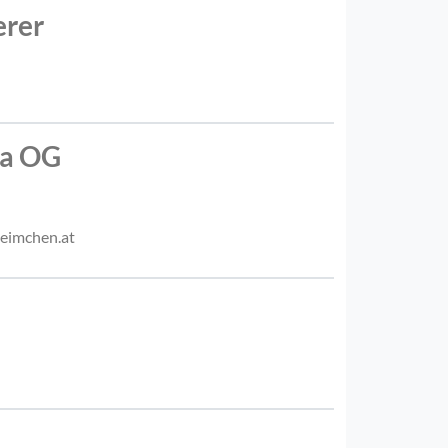
erer
ga OG
eimchen.at