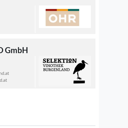
D GmbH
nd.at
d.at