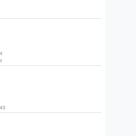
at
t
443