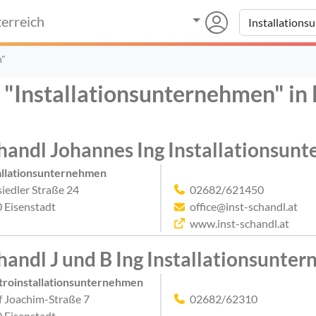
erreich
n"
 "Installationsunternehmen" in 
handl Johannes Ing Installationsu
allationsunternehmen
iedler Straße 24
02682/621450
 Eisenstadt
office@inst-schandl.at
www.inst-schandl.at
handl J und B Ing Installationsun
troinstallationsunternehmen
f Joachim-Straße 7
02682/62310
 Eisenstadt