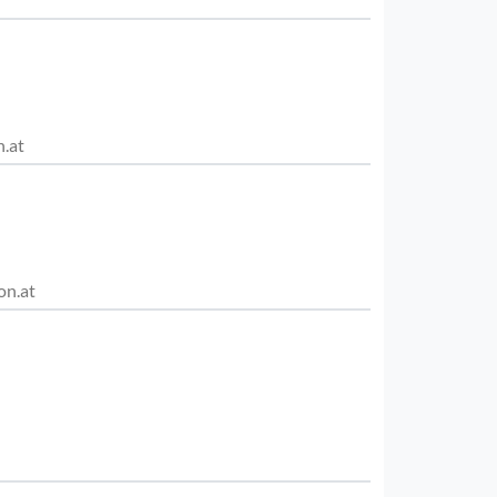
n.at
on.at