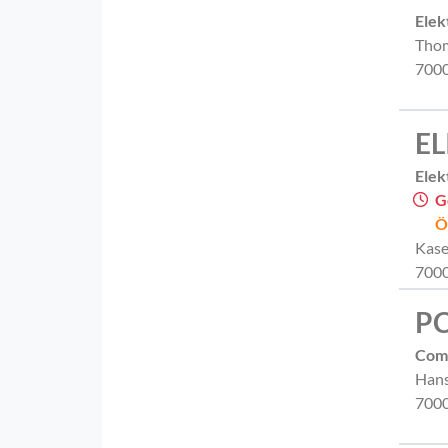
Elek
Thom
7000
EL
Elek
G
Ö
Kase
7000
PC
Comp
Hans
7000