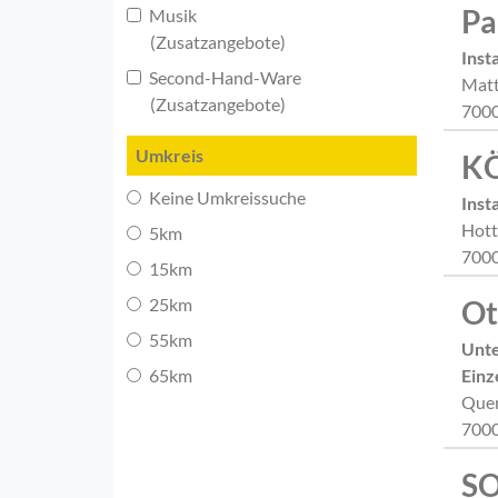
Pa
Musik
(Zusatzangebote)
Inst
Second-Hand-Ware
Matt
(Zusatzangebote)
7000
Umkreis
KÖ
Keine Umkreissuche
Inst
Hott
5km
7000
15km
25km
Ot
55km
Unte
65km
Einz
Quer
7000
SO