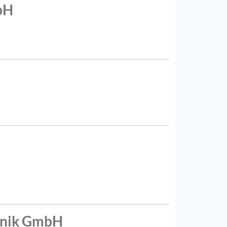
bH
hnik GmbH