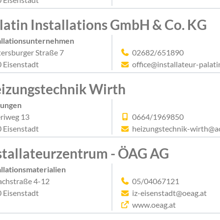
latin Installations GmbH & Co. KG
allationsunternehmen
ersburger Straße 7
02682/651890
 Eisenstadt
office@installateur-palati
izungstechnik Wirth
zungen
riweg 13
0664/1969850
 Eisenstadt
heizungstechnik-wirth@a
stallateurzentrum - ÖAG AG
allationsmaterialien
achstraße 4-12
05/04067121
 Eisenstadt
iz-eisenstadt@oeag.at
www.oeag.at