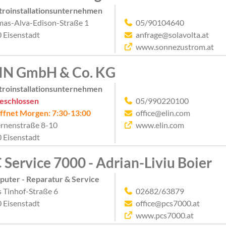
troinstallationsunternehmen
as-Alva-Edison-Straße 1
05/90104640
 Eisenstadt
anfrage@solavolta.at
www.sonnezustrom.at
IN GmbH & Co. KG
troinstallationsunternehmen
eschlossen
05/990220100
ffnet Morgen: 7:30-13:00
office@elin.com
rnenstraße 8-10
www.elin.com
 Eisenstadt
 Service 7000 - Adrian-Liviu Boier
uter - Reparatur & Service
 Tinhof-Straße 6
02682/63879
 Eisenstadt
office@pcs7000.at
www.pcs7000.at