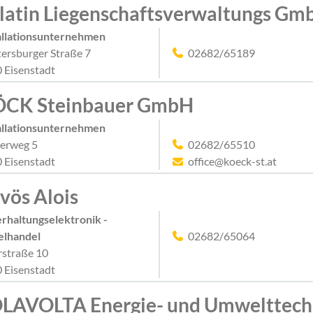
latin Liegenschaftsverwaltungs Gm
allationsunternehmen
ersburger Straße 7
02682/65189
 Eisenstadt
CK Steinbauer GmbH
allationsunternehmen
erweg 5
02682/65510
 Eisenstadt
office@koeck-st.at
vös Alois
rhaltungselektronik -
elhandel
02682/65064
straße 10
 Eisenstadt
LAVOLTA Energie- und Umwelttec