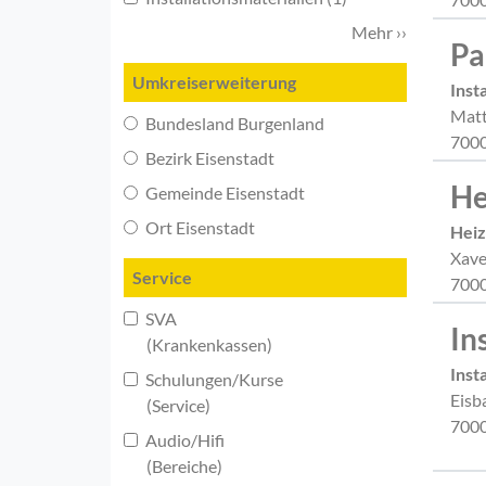
Mehr ››
Pa
Umkreiserweiterung
Inst
Matt
Bundesland Burgenland
7000
Bezirk Eisenstadt
He
Gemeinde Eisenstadt
Ort Eisenstadt
Hei
Xave
Service
7000
SVA
In
(Krankenkassen)
Inst
Schulungen/Kurse
Eisb
(Service)
7000
Audio/Hifi
(Bereiche)