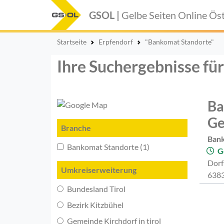
GSOL |
Gelbe Seiten Online
Öst
Startseite
Erpfendorf
"Bankomat Standorte"
Ihre Suchergebnisse fü
Ba
Ge
Branche
Bank
Bankomat Standorte (1)
G
Dorf
Umkreiserweiterung
6383
Bundesland Tirol
Bezirk Kitzbühel
Gemeinde Kirchdorf in tirol