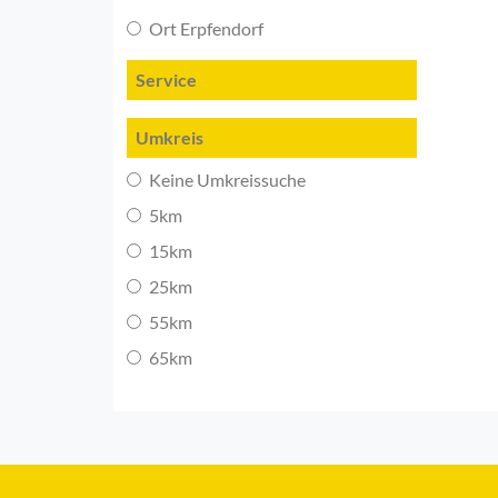
Ort Erpfendorf
Service
Umkreis
Keine Umkreissuche
5km
15km
25km
55km
65km