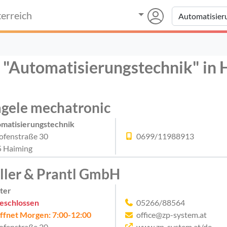
erreich
r "Automatisierungstechnik" in
gele mechatronic
matisierungstechnik
ofenstraße 30
0699/11988913
 Haiming
ller & Prantl GmbH
ter
eschlossen
05266/88564
ffnet Morgen: 7:00-12:00
office@zp-system.at
ofenstraße 20
www.zp-system.at/de