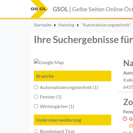
GSOL |
Gelbe Seiten Online
Öst
Startseite
Haiming
"Automatisierungstechnik"
Ihre Suchergebnisse fü
Na
Auto
Branche
Kalk
6425
Automatisierungstechnik (1)
Fenster (1)
Zo
Wintergärten (1)
Fens
G
Umkreiserweiterung
Ö
Bundesland Tirol
Kalk