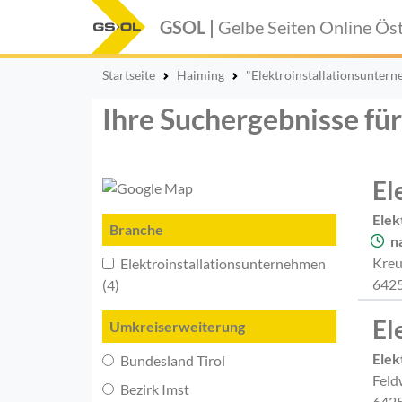
GSOL |
Gelbe Seiten Online
Öst
Startseite
Haiming
"Elektroinstallationsunter
Ihre Suchergebnisse fü
El
Elek
Branche
n
Kreu
Elektroinstallationsunternehmen
6425
(4)
El
Umkreiserweiterung
Elek
Bundesland Tirol
Feld
Bezirk Imst
6425