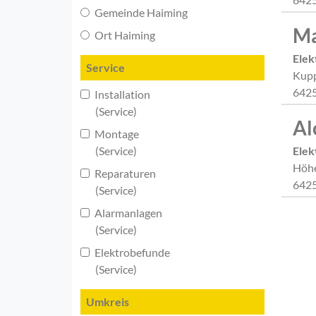
Gemeinde Haiming
Ma
Ort Haiming
Elek
Service
Kup
6425
Installation
(Service)
Al
Montage
(Service)
Elek
Höh
Reparaturen
6425
(Service)
Alarmanlagen
(Service)
Elektrobefunde
(Service)
Umkreis