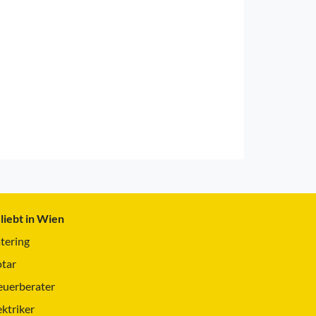
liebt in Wien
tering
tar
euerberater
ektriker