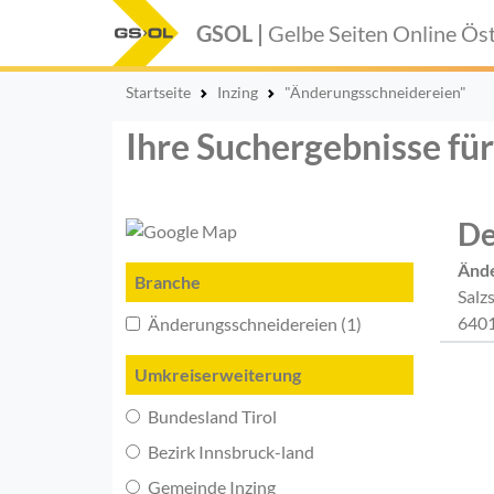
GSOL |
Gelbe Seiten Online
Öst
Startseite
Inzing
"Änderungsschneidereien"
Ihre Suchergebnisse fü
De
Ände
Branche
Salz
6401
Änderungsschneidereien (1)
Umkreiserweiterung
Bundesland Tirol
Bezirk Innsbruck-land
Gemeinde Inzing