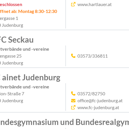
eschlossen
www.hartlauer.at
ffnet ab: Montag 8:30-12:30
rgasse 1
 Judenburg
C Seckau
tverbände und -vereine
engasse 25
03573/336811
 Judenburg
 ainet Judenburg
tverbände und -vereine
ion-Straße 7
03572/82750
 Judenburg
office@fc-judenburg.at
www.fc-judenburg.at
ndesgymnasium und Bundesrealgy