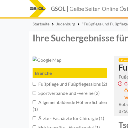
GSOL |
Gelbe Seiten Online
Öst
Startseite
Judenburg
"Fußpflege und Fußpflege
Ihre Suchergebnisse fü
Prem
Fu
Branche
Fußp
G
Fußpflege und Fußpflegesalons (2)
Ö
Sportverbände und -vereine (2)
V
Allgemeinbildende Höhere Schulen
Robe
(1)
8750
Ärzte - Fachärzte für Chirurgie (1)
Ts
Elektrogeräte - Einzelhandel (1)