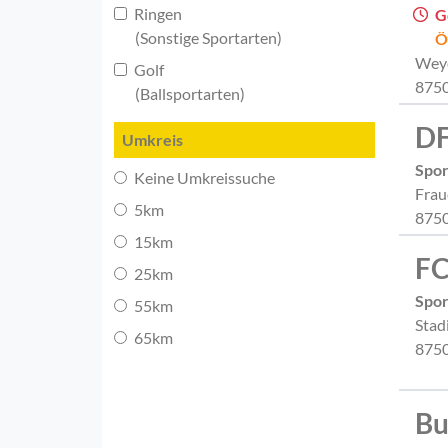
Ringen
G
(Sonstige Sportarten)
Ö
Weye
Golf
8750
(Ballsportarten)
DF
Umkreis
Spor
Keine Umkreissuche
Frau
5km
8750
15km
FC
25km
Spor
55km
Stad
65km
8750
Bu