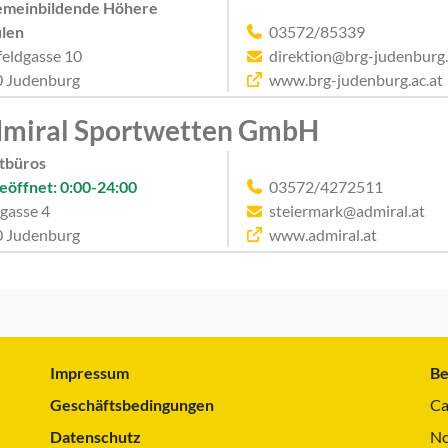
emeinbildende Höhere
len
03572/85339
feldgasse 10
direktion@brg-judenburg.
 Judenburg
www.brg-judenburg.ac.at
miral Sportwetten GmbH
tbüros
eöffnet: 0:00-24:00
03572/4272511
gasse 4
steiermark@admiral.at
 Judenburg
www.admiral.at
Impressum
Be
Geschäftsbedingungen
Ca
Datenschutz
No