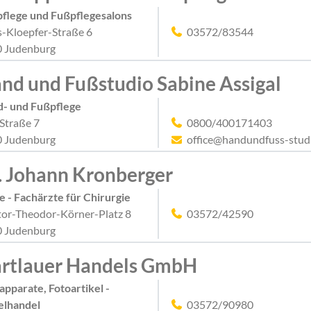
flege und Fußpflegesalons
-Kloepfer-Straße 6
03572/83544
 Judenburg
nd und Fußstudio Sabine Assigal
- und Fußpflege
 Straße 7
0800/400171403
 Judenburg
office@handundfuss-studi
. Johann Kronberger
e - Fachärzte für Chirurgie
or-Theodor-Körner-Platz 8
03572/42590
 Judenburg
rtlauer Handels GmbH
apparate, Fotoartikel -
elhandel
03572/90980