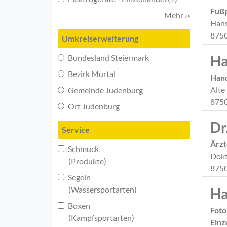
Fußp
Mehr ››
Hans
8750
Umkreiserweiterung
Ha
Bundesland Steiermark
Bezirk Murtal
Hand
Alte
Gemeinde Judenburg
8750
Ort Judenburg
Dr
Service
Ärzt
Schmuck
Dokt
(Produkte)
8750
Segeln
(Wassersportarten)
Ha
Boxen
Foto
(Kampfsportarten)
Einz