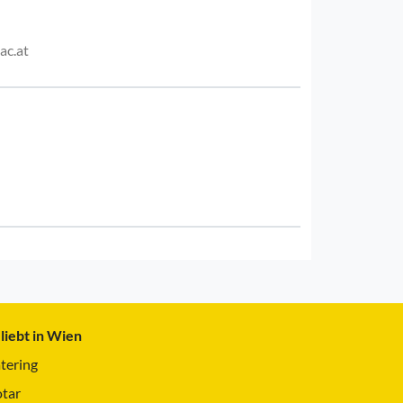
ac.at
liebt in Wien
tering
tar