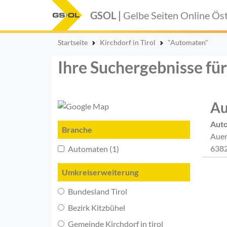
GSOL |
Gelbe Seiten Online
Öst
Startseite
Kirchdorf in Tirol
"Automaten"
Ihre Suchergebnisse für
Au
Aut
Branche
Aue
6382
Automaten (1)
Umkreiserweiterung
Bundesland Tirol
Bezirk Kitzbühel
Gemeinde Kirchdorf in tirol