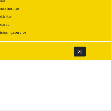
tar
euerberater
ektriker
erarzt
inigungsservice