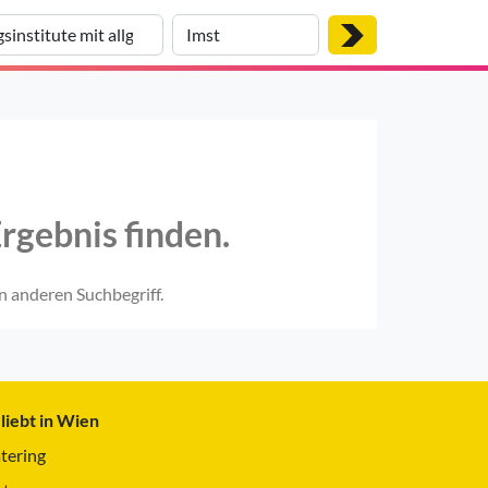
rgebnis finden.
n anderen Suchbegriff.
liebt in Wien
tering