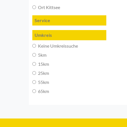
Ort Kittsee
Service
Umkreis
Keine Umkreissuche
5km
15km
25km
55km
65km