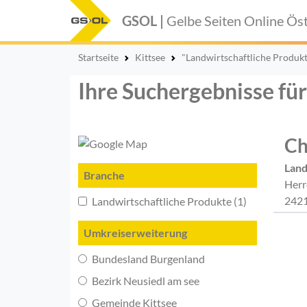
GSOL |
Gelbe Seiten Online
Öst
Startseite
Kittsee
"Landwirtschaftliche Produkt
Ihre Suchergebnisse für
Ch
Land
Branche
Herr
2421
Landwirtschaftliche Produkte (1)
Umkreiserweiterung
Bundesland Burgenland
Bezirk Neusiedl am see
Gemeinde Kittsee