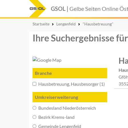
GSOL |
Gelbe Seiten Online
Öst
Startseite
Lengenfeld
"Hausbetreuung"
Ihre Suchergebnisse fü
Ha
Hau
Branche
Gföh
3552
Hausbetreuung, Hausbesorger (1)
Umkreiserweiterung
Bundesland Niederösterreich
Bezirk Krems-land
Gemeinde Lengenfeld