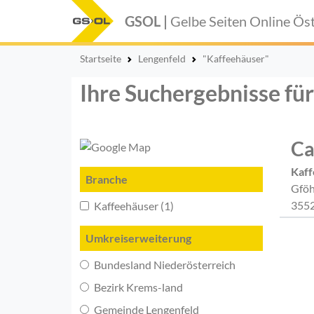
GSOL |
Gelbe Seiten Online
Öst
Startseite
Lengenfeld
"Kaffeehäuser"
Ihre Suchergebnisse fü
Ca
Kaff
Branche
Gföh
3552
Kaffeehäuser (1)
Umkreiserweiterung
Bundesland Niederösterreich
Bezirk Krems-land
Gemeinde Lengenfeld