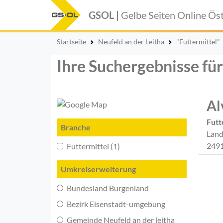
GSOL |
Gelbe Seiten Online
Öst
Startseite
Neufeld an der Leitha
"Futtermittel"
Ihre Suchergebnisse für
Al
Futt
Branche
Land
2491
Futtermittel (1)
Umkreiserweiterung
Bundesland Burgenland
Bezirk Eisenstadt-umgebung
Gemeinde Neufeld an der leitha