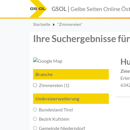
GSOL |
Gelbe Seiten Online
Öst
Startseite
"Zimmereien"
Ihre Suchergebnisse fü
Hu
Zim
Branche
Erle
6342
Zimmereien (1)
Umkreiserweiterung
Bundesland Tirol
Bezirk Kufstein
Gemeinde Niederndorf