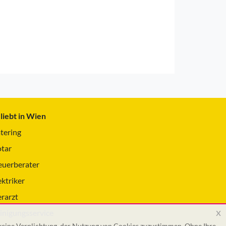
liebt in Wien
tering
tar
euerberater
ektriker
erarzt
x
inigungsservice
 keine Verplichtung, der Nutzung von Cookies zuzustimmen. Ohne Ihre