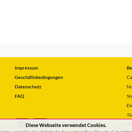
Impressum
Be
Geschäftsbedingungen
Ca
Datenschutz
No
FAQ
St
El
Ti
Re
Diese Webseite verwendet Cookies.
isten, sowie für eine statistische Auswertung Ihres Besuchs. Es besteht