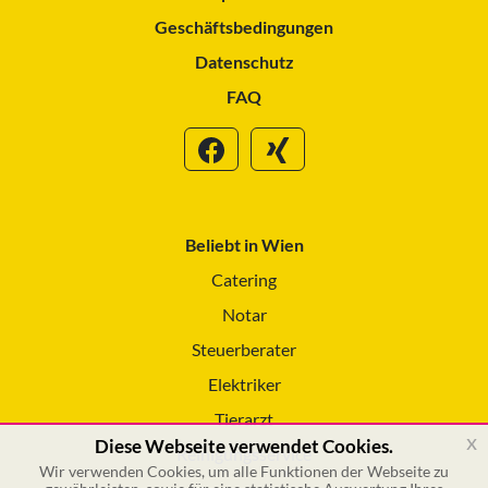
Geschäftsbedingungen
Datenschutz
FAQ
Beliebt in Wien
Catering
Notar
Steuerberater
Elektriker
Tierarzt
x
Diese Webseite verwendet Cookies.
Reinigungsservice
Wir verwenden Cookies, um alle Funktionen der Webseite zu