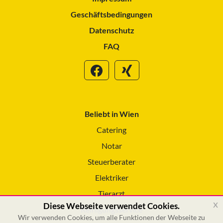
Geschäftsbedingungen
Datenschutz
FAQ
Beliebt in Wien
Catering
Notar
Steuerberater
Elektriker
Tierarzt
x
Diese Webseite verwendet Cookies.
Reinigungsservice
Wir verwenden Cookies, um alle Funktionen der Webseite zu