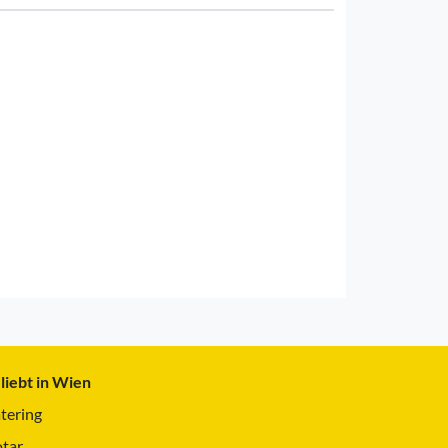
liebt in Wien
tering
tar