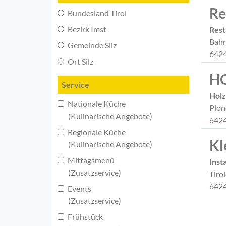
Re
Bundesland Tirol
Bezirk Imst
Rest
Bahn
Gemeinde Silz
6424
Ort Silz
HO
Service
Holz
Nationale Küche
Plon
(Kulinarische Angebote)
6424
Regionale Küche
Kl
(Kulinarische Angebote)
Mittagsmenü
Inst
(Zusatzservice)
Tiro
6424
Events
(Zusatzservice)
Frühstück