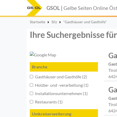
GSOL |
Gelbe Seiten Online
Öst
Startseite
Silz
"Gasthäuser und Gasthöfe"
Ihre Suchergebnisse für
Ga
Gast
Branche
Tiro
6424
Gasthäuser und Gasthöfe (2)
Holzbe- und -verarbeitung (1)
Ga
Installationsunternehmen (1)
Gast
Restaurants (1)
Tiro
6424
Umkreiserweiterung