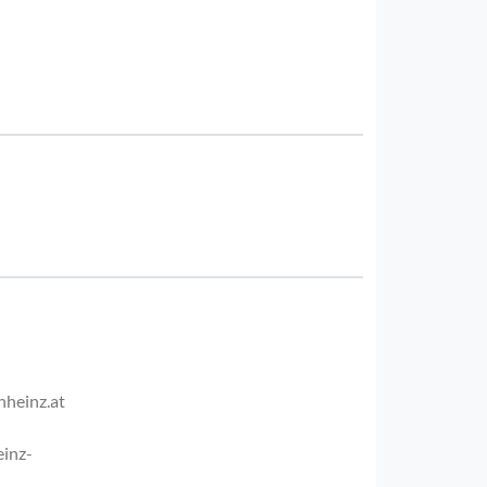
nheinz.at
einz-