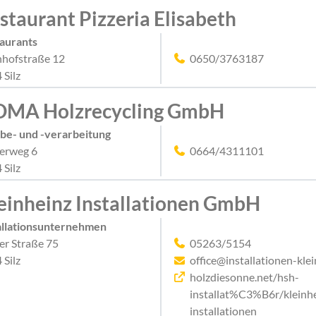
staurant Pizzeria Elisabeth
aurants
hofstraße 12
0650/3763187
 Silz
MA Holzrecycling GmbH
be- und -verarbeitung
erweg 6
0664/4311101
 Silz
einheinz Installationen GmbH
allationsunternehmen
ler Straße 75
05263/5154
 Silz
office@installationen-klei
holzdiesonne.net/hsh-
installat%C3%B6r/kleinh
installationen