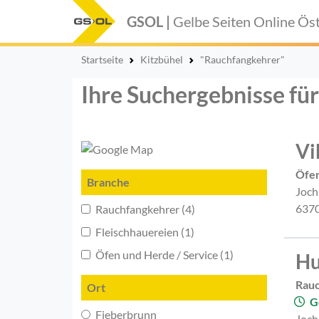
GSOL |
Gelbe Seiten Online
Öst
Startseite
Kitzbühel
"Rauchfangkehrer"
Ihre Suchergebnisse fü
Vi
Öfen
Branche
Joch
6370
Rauchfangkehrer (4)
Fleischhauereien (1)
Öfen und Herde / Service (1)
Hu
Rau
Ort
G
Fieberbrunn
Joch