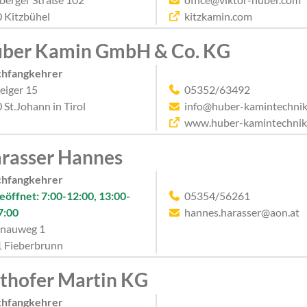
 Kitzbühel
kitzkamin.com
ber Kamin GmbH & Co. KG
chfangkehrer
eiger 15
05352/63492
 St.Johann in Tirol
info@huber-kamintechnik
www.huber-kamintechnik
rasser Hannes
chfangkehrer
eöffnet: 7:00-12:00, 13:00-
05354/56261
7:00
hannes.harasser@aon.at
nauweg 1
 Fieberbrunn
thofer Martin KG
chfangkehrer