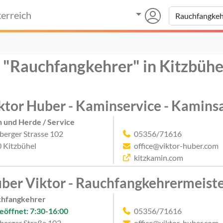
erreich
r "Rauchfangkehrer" in Kitzbühe
ktor Huber - Kaminservice - Kamins
 und Herde / Service
berger Strasse 102
05356/71616
 Kitzbühel
office@viktor-huber.com
kitzkamin.com
ber Viktor - Rauchfangkehrermeist
chfangkehrer
eöffnet: 7:30-16:00
05356/71616
berger Straße 102
office@viktor-huber.com