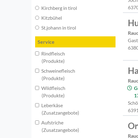
6370
Kirchberg in tirol
Kitzbühel
Hu
St.johann in tirol
Rau
Gast
Service
6380
Rindfleisch
(Produkte)
Ha
Schweinefleisch
(Produkte)
Rau
Wildfleisch
G
(Produkte)
1
Schö
Leberkäse
6391
(Zusatzangebote)
Aufstriche
Or
(Zusatzangebote)
Rau