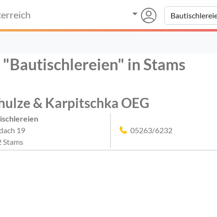
erreich
 "Bautischlereien" in Stams
hulze & Karpitschka OEG
ischlereien
dach 19
05263/6232
 Stams