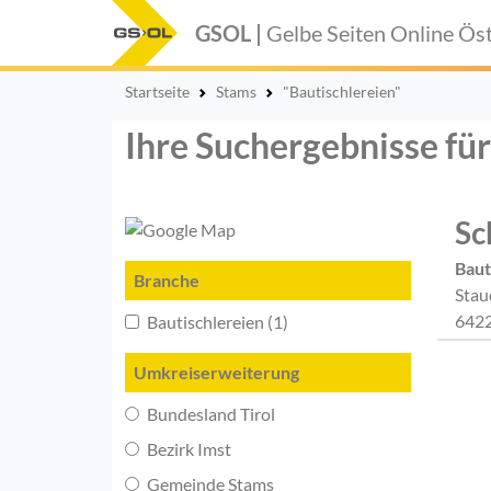
GSOL |
Gelbe Seiten Online
Öst
Startseite
Stams
"Bautischlereien"
Ihre Suchergebnisse für
Sc
Baut
Branche
Stau
6422
Bautischlereien (1)
Umkreiserweiterung
Bundesland Tirol
Bezirk Imst
Gemeinde Stams