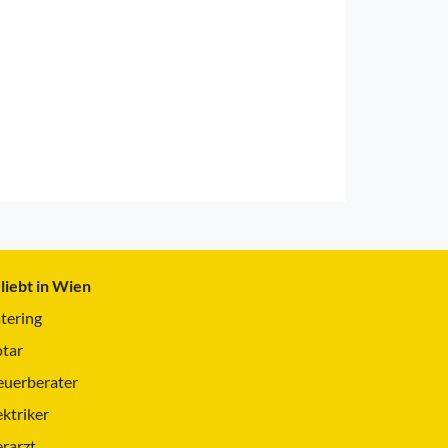
liebt in Wien
tering
tar
euerberater
ektriker
erarzt