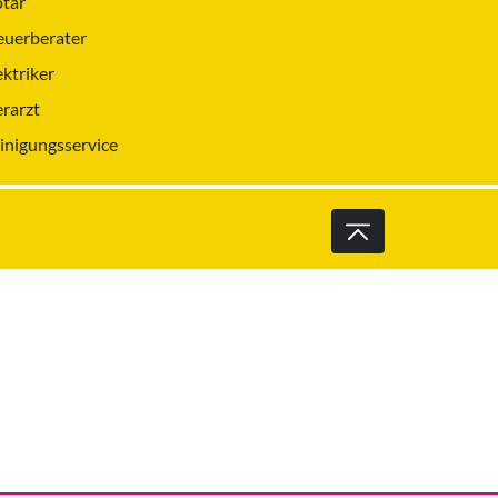
tar
euerberater
ektriker
erarzt
inigungsservice