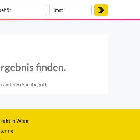
rgebnis finden.
n anderen Suchbegriff.
liebt in Wien
tering