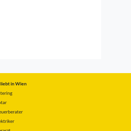
liebt in Wien
tering
tar
euerberater
ektriker
erarzt