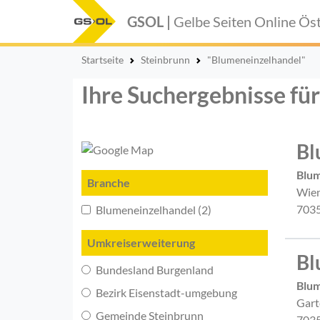
GSOL |
Gelbe Seiten Online
Öst
Startseite
Steinbrunn
"Blumeneinzelhandel"
Ihre Suchergebnisse fü
Bl
Blum
Branche
Wien
7035
Blumeneinzelhandel (2)
Umkreiserweiterung
Bl
Bundesland Burgenland
Blum
Bezirk Eisenstadt-umgebung
Gart
Gemeinde Steinbrunn
7035