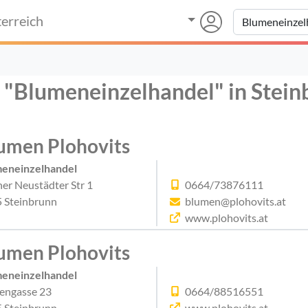
erreich
r "Blumeneinzelhandel" in Stei
umen Plohovits
eneinzelhandel
er Neustädter Str 1
0664/73876111
 Steinbrunn
blumen@plohovits.at
www.plohovits.at
umen Plohovits
eneinzelhandel
engasse 23
0664/88516551
 Steinbrunn
www.plohovits.at