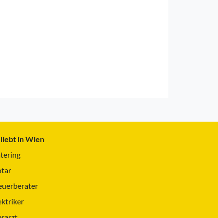
liebt in Wien
tering
tar
euerberater
ektriker
erarzt