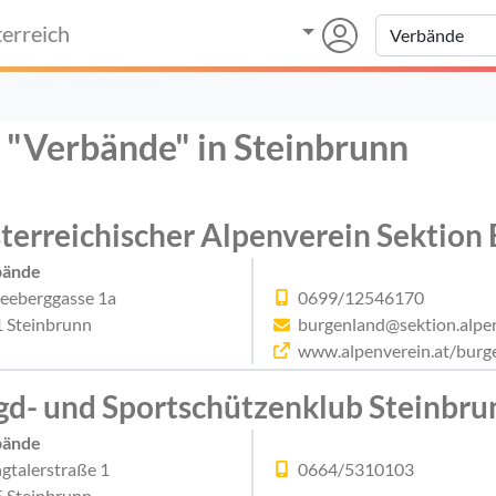
erreich
r "Verbände" in Steinbrunn
terreichischer Alpenverein Sektion
bände
eeberggasse 1a
0699/12546170
 Steinbrunn
burgenland@sektion.alpen
www.alpenverein.at/burg
gd- und Sportschützenklub Steinbru
bände
ngtalerstraße 1
0664/5310103
 Steinbrunn