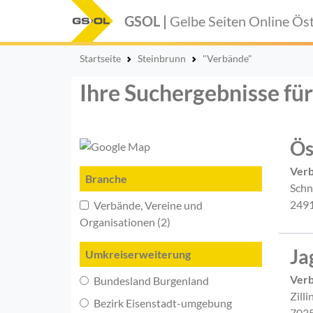
GSOL |
Gelbe Seiten Online
Öst
Startseite
Steinbrunn
"Verbände"
Ihre Suchergebnisse fü
Ös
Ver
Branche
Schn
2491
Verbände, Vereine und
Organisationen (2)
Ja
Umkreiserweiterung
Ver
Bundesland Burgenland
Zilli
Bezirk Eisenstadt-umgebung
7035