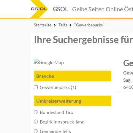
GSOL |
Gelbe Seiten Online
Öst
Startseite
Telfs
"Gewerbeparks"
Ihre Suchergebnisse fü
Ge
Gew
Branche
Sagl
6410
Gewerbeparks (1)
Umkreiserweiterung
Bundesland Tirol
Bezirk Innsbruck-land
Gemeinde Telfs