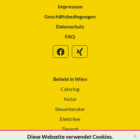
Impressum
Geschäftsbedingungen
Datenschutz
FAQ
Beliebt in Wien
Catering
Notar
Steuerberater
Elektriker
Tierarzt
x
Diese Webseite verwendet Cookies.
Reinigungsservice