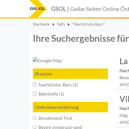
GSOL |
Gelbe Seiten Online
Öst
Startseite
Telfs
"Nachtclubs Bars"
Ihre Suchergebnisse für
La
Nach
Branche
Bea
6410
Nachtclubs-Bars (2)
Bahnhöfe (1)
Vi
Umkreiserweiterung
Nach
Hag 
Bundesland Tirol
6410
Bezirk Innsbruck-land