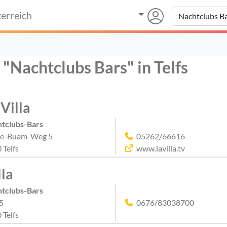
erreich
 "Nachtclubs Bars" in Telfs
 Villa
tclubs-Bars
se-Buam-Weg 5
05262/66616
 Telfs
www.lavilla.tv
lla
tclubs-Bars
5
0676/83038700
 Telfs