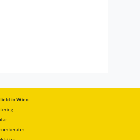
liebt in Wien
tering
tar
euerberater
ektriker