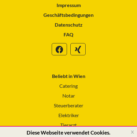
Impressum
Geschäftsbedingungen
Datenschutz
FAQ
Beliebt in Wien
Catering
Notar
Steuerberater
Elektriker
Tierarzt
x
Diese Webseite verwendet Cookies.
Reinigungsservice