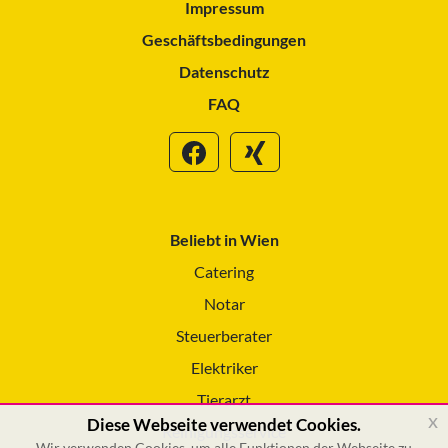
Impressum
Geschäftsbedingungen
Datenschutz
FAQ
Beliebt in Wien
Catering
Notar
Steuerberater
Elektriker
Tierarzt
x
Diese Webseite verwendet Cookies.
Reinigungsservice
Wir verwenden Cookies, um alle Funktionen der Webseite zu