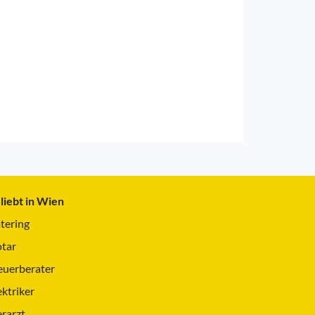
liebt in Wien
tering
tar
euerberater
ektriker
erarzt