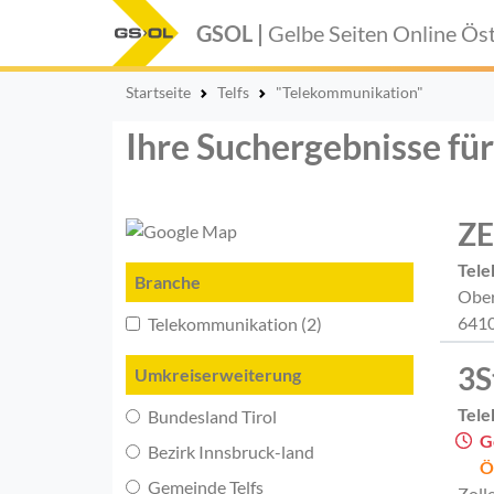
GSOL |
Gelbe Seiten Online
Öst
Startseite
Telfs
"Telekommunikation"
Ihre Suchergebnisse fü
ZE
Tel
Branche
Ober
6410
Telekommunikation (2)
3S
Umkreiserweiterung
Tel
Bundesland Tirol
G
Bezirk Innsbruck-land
Ö
Gemeinde Telfs
Zoll