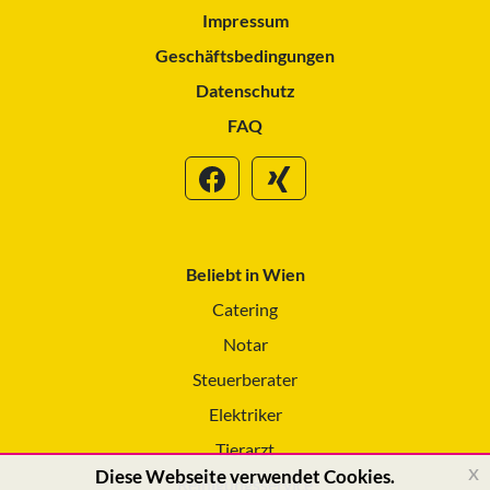
Impressum
Geschäftsbedingungen
Datenschutz
FAQ
Beliebt in Wien
Catering
Notar
Steuerberater
Elektriker
Tierarzt
x
Diese Webseite verwendet Cookies.
Reinigungsservice