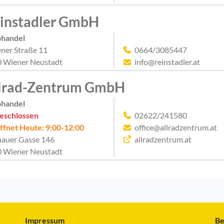
instadler GmbH
ohandel
ner Straße 11
0664/3085447
 Wiener Neustadt
info@reinstadler.at
lrad-Zentrum GmbH
ohandel
eschlossen
02622/241580
ffnet Heute: 9:00-12:00
office@allradzentrum.at
hauer Gasse 146
allradzentrum.at
 Wiener Neustadt
Impressum
Be