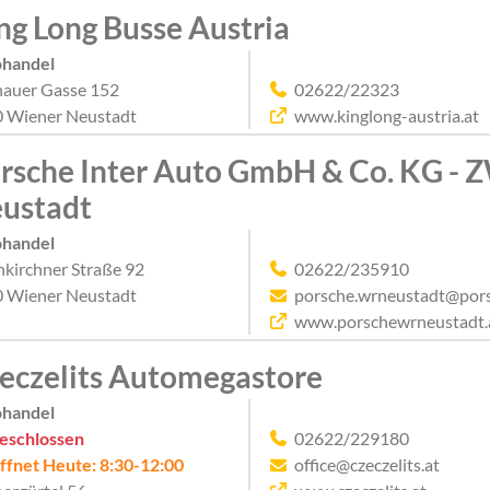
ng Long Busse Austria
ohandel
hauer Gasse 152
02622/22323
 Wiener Neustadt
www.kinglong-austria.at
rsche Inter Auto GmbH & Co. KG -
ustadt
ohandel
kirchner Straße 92
02622/235910
 Wiener Neustadt
porsche.wrneustadt@pors
www.porschewrneustadt.
eczelits Automegastore
ohandel
eschlossen
02622/229180
ffnet Heute: 8:30-12:00
office@czeczelits.at