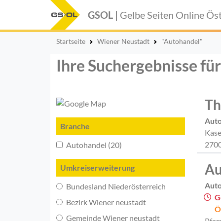
GSOL |
Gelbe Seiten Online
Öst
Startseite
Wiener Neustadt
"Autohandel"
Ihre Suchergebnisse fü
Th
Aut
Branche
Kase
2700
Autohandel (20)
Au
Umkreiserweiterung
Aut
Bundesland Niederösterreich
G
Bezirk Wiener neustadt
Ö
Gemeinde Wiener neustadt
Pfar