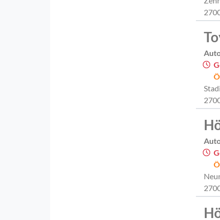
Zehn
2700
To
Aut
G
Ö
Stad
2700
Hö
Aut
G
Ö
Neun
2700
Hö