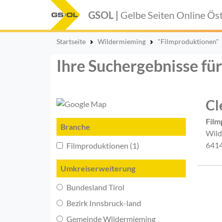
GSOL |
Gelbe Seiten Online
Öst
Startseite
Wildermieming
"Filmproduktionen"
Ihre Suchergebnisse fü
Cl
Film
Branche
Wild
6414
Filmproduktionen (1)
Umkreiserweiterung
Bundesland Tirol
Bezirk Innsbruck-land
Gemeinde Wildermieming