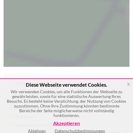
x
Sonnenschutz
Diese Webseite verwendet Cookies.
Insektenschutzgitter
Wir verwenden Cookies, um alle Funktionen der Webseite zu
gewährleisten, sowie für eine statistische Auswertung Ihres
Markisen
Besuchs. Es besteht keine Verplichtung, der Nutzung von Cookies
zuzustimmen. Ohne Ihre Zustimmung könnten bestimmte
Beschattung
Bereiche der Seite möglicherweise nicht vollständig
funktionieren.
Rolläden
Akzeptieren
Sonnenschutzanlagen
Ablehnen
Datenschutzbestimmungen
Mehr >>